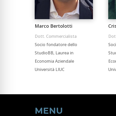
Marco Bertolotti
Cri
Dott. Commercialista
Dot
Socio fondatore dello
Soc
StudioBB, Laurea in
Stu
Economia Aziendale
Eco
Università LIUC
Uni
MENU