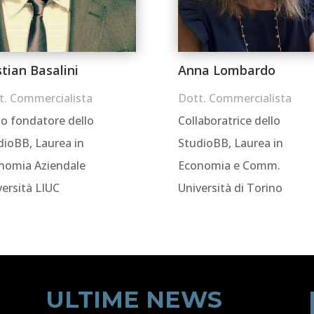
stian Basalini
Anna Lombardo
t. Commercialista
Dott. Commercialista
io fondatore dello
Collaboratrice dello
dioBB, Laurea in
StudioBB, Laurea in
nomia Aziendale
Economia e Comm.
versità LIUC
Università di Torino
ULTIME NEWS